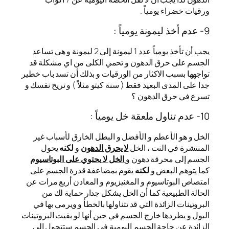
ورقيات خضراء يومياً .
9- عدم أخذ ليمونة يومياً :
يجب أن تأخذ يومياً عدد 1 ليمونة إلى 2 ليمونة و هي تساعد
الجسم على حرق الدهون و تحمي الكلى من اي مشكلة قد
تواجهها بسبب الاكثار من الورقيات و بذلك أن تسد باب خطير
جدا على المدى البعيد فقط ( سنة كيتو مثلاً ) و تريح نفسك و
تسرع في حرق الدهون ؟
10- عدم تناول ملعقة خل يومياً :
الخل و هو الأعطم و الأفضل و البطل الخارق لأسباب غير
المنتشرة في النت ، الخل
لا يحرق الدهون
و
لكنه
يحول
الجسم إلى محرقة دهون و
الخل لا يحتوي على البوتاسيوم
كما يتوهم البعض و
لكنه
يقوم بمضاعفة قدرة الجسم على
امتصاص البوتاسيوم و المغنيزيوم و المعادن أربع مرات عن
الحالة الطبيعية كما أن الخل يشكل جدار حماية لك من
البروتينات الزائدة التي قد تتناولها بالخطأ و ويرمي بها في
البول و يطردها خارج الجسم في حين أنها لو بقيت البروتينات
الزائدة عن حاجة الجسم اليومية في الجسم ستتحول إلى