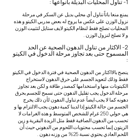
1- تناول المحليات البديلة بأنواعها :
يمنع منعا باتاً تناول أي محلي بديل عن السكر في مرحلة
نزول الوزن على عكس ما يروج له بعض مدربي الكيتو و هذه
المحليات تصلح فقط لنظام الكيتو لايف ستايل لتثبيت الوزن
و لا تصلح لنزول الوزن .
2- الاكثار من تناول الدهون الصحية عن الحد
المسموح حتى بعد تجاوز مرحلة الدخول في الكيتو
:
ينصح بالااكثار من الدهون الصحية في فترة الدخول في الكيتو
فقط وذلك لتعويد الجسم على حرق الدهون لاستخراج
الكيتونات منها و استخدامها كمصدر طاقة و لكن بعد تجاوز
مرحلة الدخول يجب تقليل الدهون حتى نسمح للجسم بحرق
دهونه كما لا يجب ايضاً عدم تناول الدهون لأن ذلك يخرج
الجسم من حالة الكيتو إذا لدينا كمية دهون يجب الالتزام بها و
هي حولي 250 غرام للشخص المتوسط و هذه الغرامات لا
تحسب من الدهون الصافية قفط مثل الزبدة البقرية و زين
الزيتون إنما تحسب محتويات اللحوم من الدهوني حيث أن
اللحم العادي يحتوي نسبة 25% من وزنه دهون .