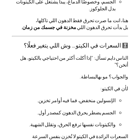
الجسم، وخصوصًا الدماغ، يبدأ يشتغل على الكيتونات
بدل الجلوكوز.
هنا، انت ما صرت تحرق فقط الدهون اللي تاكلها،
بل بدأت تحرق الدهون اللي
مخزنة في جسمك من زمان
.
🧮 السعرات في الكيتو… وش اللي يتغير فعلًا؟
الناس دايم تسأل: “إذا أكلت أكثر من احتياجي بالكيتو، هل
أتخن؟”
والجواب؟ مو بهالبساطة.
لأن في الكيتو:
الإنسولين منخفض، فما فيه أوامر تخزين.
الجسم يضطر يحرق الدهون كمصدر أول.
والكيتونات نفسها ترفع الحرق، وتقلل الشهية.
السعرات الزائدة في الكيتو لا تُخزن بنفس السرعة