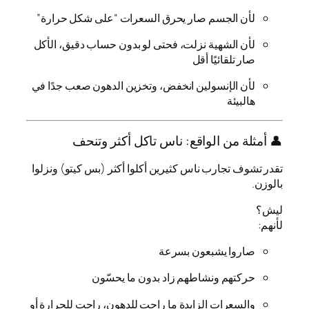
لأن الجسم صار يحرق السعرات “على شكل حرارة”
لأن الشهية نزلت، فحتى لو بدون حساب دقيق، الأكل
صار تلقائيًا أقل
لأن الإنسولين انخفض، وتخزين الدهون صعب جدًا في
هالبيئة
👤 أمثلة من الواقع: ناس تاكل أكثر وتنحف
تقدر تشوف تجارب ناس كثيرين أكلوا أكثر (بس كيتو) ونزلوا
بالوزن.
ليش؟
لأنهم:
صاروا يشبعون بسرعة
حركتهم ونشاطهم زاد بدون ما يحسّون
والسعرات الزايدة ما راحت للدهون، راحت للحرارة أو