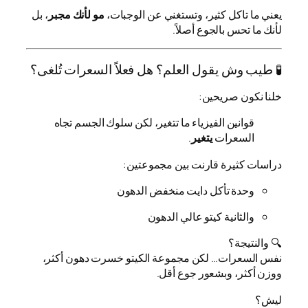
يعني ما تاكل كثير، وتستغني عن الوجبات،
مو لأنك مجبر
، بل
لأنك ما تحس بالجوع أصلاً.
🧪 طيب وش يقول العلم؟ هل فعلاً السعرات تُلغى؟
خلنا نكون صريحين:
قوانين الفيزياء ما تتغير، لكن سلوك الجسم تجاه
السعرات
يتغير
.
دراسات كثيرة قارنت بين مجموعتين:
وحدة تأكل دايت منخفض الدهون
والثانية كيتو عالي الدهون
🔍 والنتيجة؟
نفس السعرات… لكن مجموعة الكيتو خسرت دهون أكثر،
ووزن أكثر، وبشعور جوع أقل.
ليش؟