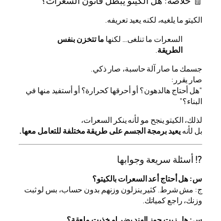
🧾 خلاصة: هل الكيتو يبطل قانون السعرات؟
الكيتو ما يلغيه، لكنه يعيد تعريفه.
السعرات ما تنلغى… لكنها
ما تتخزن بنفس
الطريقة
.
جسمك ما صار آلة حاسبة، صار ذكي.
صار يقرر:
“هل أحتاج هالدهون؟ أو أحرقها كحرارة؟ أو أستفيد منها في
البناء؟”
لذلك، الكيتو ينجح مو لأنه ينكر السعرات،
بل لأنه
يعيد برمجة الجسم على طريقة مختلفة للتعامل معها.
⁉️ أسئلة سريعة وجوابها
س: هل أحتاج أعد السعرات بالكيتو؟
ج: مش شرط. كثير ينزلون وزنهم بدون حساب، بس لو ثبت
وزنك، راجع كمياتك.
س: هل زيت جوز الهند يضر لو خذيت ملعقة؟