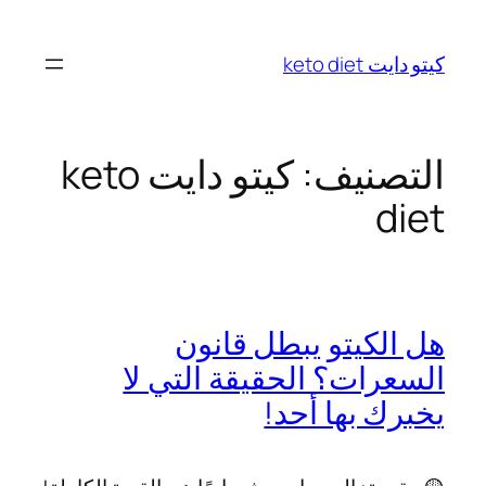
تخطى
إلى
كيتو دايت keto diet
المحتوى
التصنيف:
كيتو دايت keto
diet
هل الكيتو يبطل قانون
السعرات؟ الحقيقة التي لا
يخبرك بها أحد!