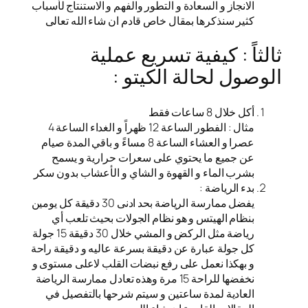
الانجاز و السعادة و التطور والفهم و الاستنتاج لأسباب
كثير سنذكرها بمقال خاص قادم ان شاء الله تعالى
ثالثاً : كيفية تسريع عملية
الوصول لحالة الكيتو :
أكل خلال 8 ساعات فقط
مثال : الفطور الساعة 12 ظهراً و الغداء الساعة 4
عصرا و العشاء الساعة 8 مساءً و باقي المدة صيام
عن جميع ما يحتوي على سعرات حرارية و يسمح
بشرب الماء و القهوة و الشاي و الأعشاب بدون سكر
بدء الرياضة :
يفضل ممارسة الرياضة بحد ادنى 30 دقيقة كل يومين
بنظام الهيتس و هو نظام الجولات بحيث تلعب أي
رياضة مثل الركض و المشي خلال 30 دقيقة 15 جولة
كل جولة عبارة عن دقيقة بسرعة عاليه و دقيقة راحة
و بهكذا نعمل على رفع نبضات القلب لاعلى مستوى و
نخفضها للراحة 15 مرة وهذه تعادل ممارسة الرياضة
العادية لمدة ساعتين و سيتم شرحها بالتفصيل في