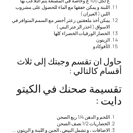
غ لكل 100 غ وخاصة في المصنعة يتم التلاعب بها
اللبنة و يمكن خفقها مع الماء للحصول على مشروب
اللبن ( العيران )
يمكن أخذ ملعقتين زعتر أخضر مع السمم المتوافر في
الاسواق ( احذر الزعتر البني )
الخضار الورقيات الخضراء كلها
الزيتون
الأفوكادو
حاول ان تقسم وجبتك إلى ثلاث
أقسام كالتالي :
تقسيمة صحنك في الكيتو
دايت :
اللحم و الدهن 1/4 ربع الصحن
الخضاريات 1/2 نصف الصحن
الاضافات ، و تشمل البيض ، الجبن و اللبنة و الزيتون ….