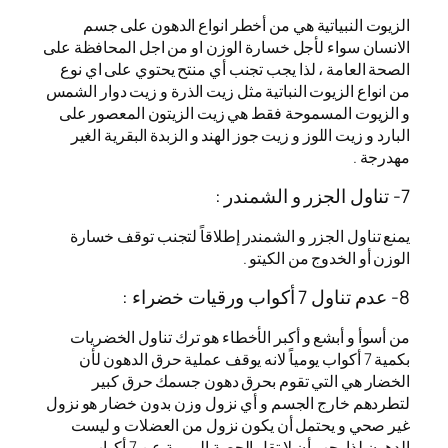
الزيوت النبياتية هي من أخطر انواع الدهون على جسم
الانسان سواء لأجل خسارة الوزن او من اجل المحافظة على
الصحة العامة ، لذا يجب تجنب أي منتح يحتوي على اي نوع
من انواع الزيوت النباتية مثل زيت الذرة و زيت دوار الشمس
و الزيوت المسموحة فقط هي زيت الزيتون المعصور على
البارد و زيت اللوز و زيت جوز الهند و الزبدة البقرية الغير
مهدرجة .
7- تناول الجزر و الشمندر :
يمنع تناول الجزر و الشمندر إطلاقاً لتجنب توقف خسارة
الوزن أو الخدوج من الكيتو .
8- عدم تناول 7 أكواب ورقيات خضراء :
من أسوأ و أبشع و أكبر الأخطاء هو ترك تناول الخضريات
بكمية 7 أكواب يومياً لانه يوقف عملية حرق الدهون لأن
الخضار هي التي تقوم بحرق دهون جسمك حرق كبير
لتطردهم خارج الجسم و أي نزول وزن بدون خضار هو نزول
غير صحي و يحتمل أن يكون نزول من العضلات و ليست
الدهون لذا يجب أن لا تقل الحصة اليومية عن 7 أكواب