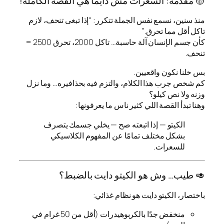
🟡 مقدمة: السعرات مش دايمًا هي القصة الكاملة!
منذ سنين، نسمع نفس الجملة تتكرر: “إذا تبغى تنحف، لازم
تاكل أقل مما تحرق.”
كأن جسم الإنسان آلة حاسبة… تاكل 2000، تحرق 2500 =
تنحف.
بس خلنا نكون واقعيين.
كم شخص جرب هذا الكلام، والتزم فيه بحذافيره… وما نزل
وزنه ولا نص كيلو؟
وهنا تبدأ القصة اللي كثير ناس ما يعرفونها:
الكيتو — إذا اتبعته صح — يخلي جسمك يتصرف
بشكل مختلف تمامًا عن المفهوم الكلاسيكي
للسعرات.
🥑 طيب… وش هو الكيتو دايت بالضبط؟
باختصار، الكيتو دايت هو نظام غذائي:
منخفض جدًا بالكربوهيدرات (أقل من 50 غرام في